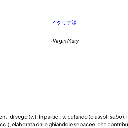
イタリア語
~Virgin Mary
ient. di
sego
(v.). In partic.,
s. cutaneo
(o assol.
sebo
),
, ecc.), elaborata dalle ghiandole sebacee, che contrib