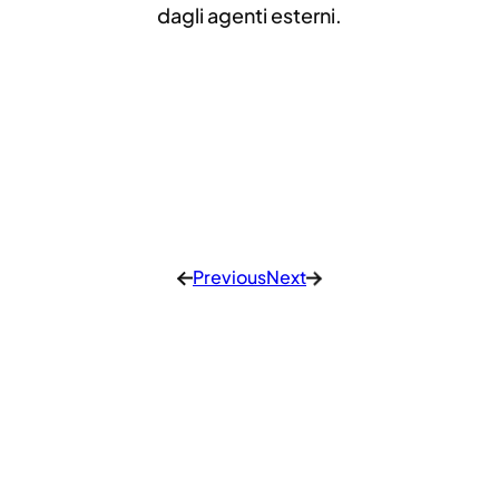
dagli agenti esterni.
Previous
Next
←
→