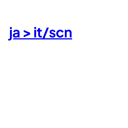
Skip
to
content
ja > it/scn