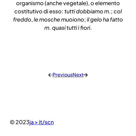
organismo (anche vegetale), o elemento
costitutivo di esso:
tutti dobbiamo m
.;
col
freddo
,
le mosche muoiono
;
il gelo ha fatto
m
.
quasi tutti i fiori
.
Previous
Next
←
→
© 2023
ja > it/scn