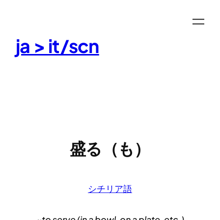
Skip
to
content
ja > it/scn
盛る（も）
シチリア語
~to serve (in a bowl, on a plate, etc.)