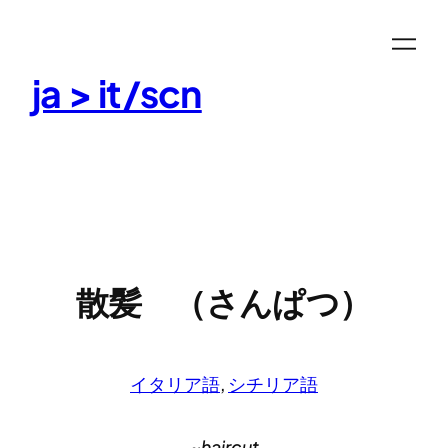
Skip
to
content
ja > it/scn
散髪 （さんぱつ）
イタリア語
, 
シチリア語
~haircut