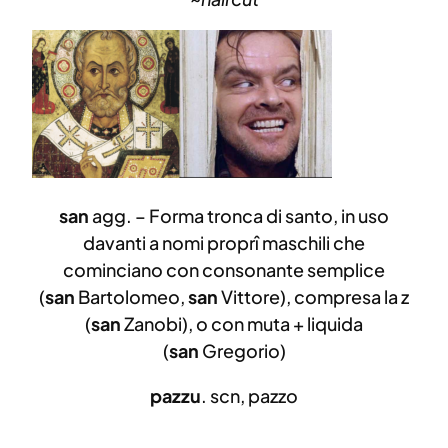
san
agg. – Forma tronca di santo, in uso
davanti a nomi proprî maschili che
cominciano con consonante semplice
(
san
Bartolomeo,
san
Vittore), compresa la z
(
san
Zanobi), o con muta + liquida
(
san
Gregorio)
pazzu
. scn, pazzo