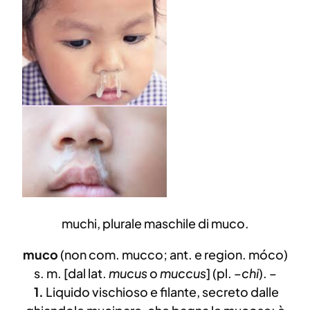
muchi, plurale maschile di muco.
muco
(non com. mucco; ant. e region. móco)
s. m. [dal lat.
mucus
o
muccus
] (pl. –
chi
). –
1.
Liquido vischioso e filante, secreto dalle