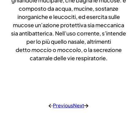
ghiandole mucipare, che bagna le mucose: è
composto da acqua, mucine, sostanze
inorganiche e leucociti, ed esercita sulle
mucose un’azione protettiva sia meccanica
sia antibatterica. Nell’uso corrente, s’intende
per lo più quello nasale, altrimenti
detto
moccio
o
moccolo
, o la secrezione
catarrale delle vie respiratorie.
Previous
Next
←
→