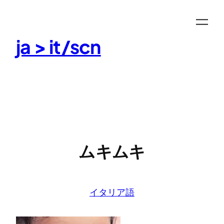
Skip
to
content
ja > it/scn
ムキムキ
イタリア語