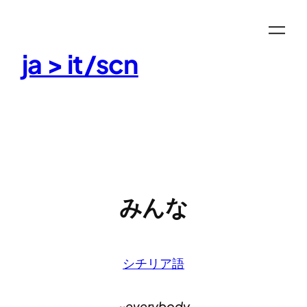
Skip
to
content
ja > it/scn
みんな
シチリア語
~everybody