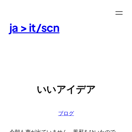
Skip
to
content
ja > it/scn
いいアイデア
ブログ
今朝も声が出ていません。風邪をひいたので、